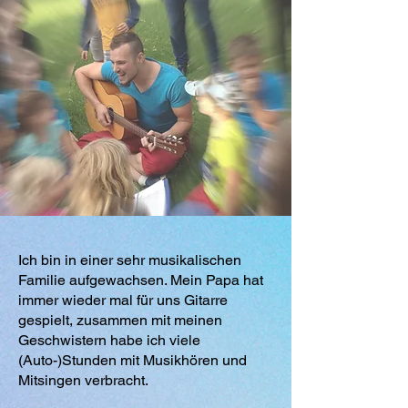
Ich bin in einer sehr musikalischen
Familie aufgewachsen. Mein Papa hat
immer wieder mal für uns Gitarre
gespielt, zusammen mit meinen
Geschwistern habe ich viele
(Auto-)Stunden mit Musikhören und
Mitsingen verbracht.