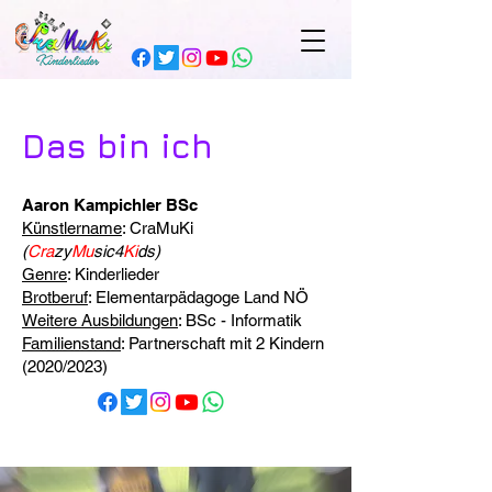
Das bin ich
Aaron Kampichler BSc
Künstlername
: CraMuKi
(
Cra
zy
Mu
sic4
Ki
ds)
Genre
: Kinderlieder
Brotberuf
: Elementarpädagoge Land NÖ
Weitere Ausbildungen
: BSc - Informatik
Familienstand
: Partnerschaft mit 2 Kindern
(2020/2023)